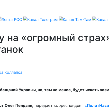
у на «огромный страх
танок
а коллапса
обещаний Украины, но, тем не менее, будет искать в
ст Олег Пендзин,
передает корреспондент
«ПолитНави