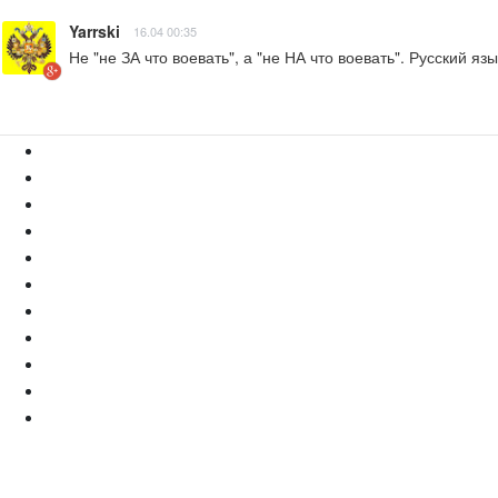
Yarrski
16.04 00:35
Не "не ЗА что воевать", а "не НА что воевать". Русский яз