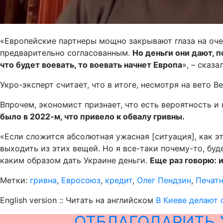
«Европейские партнеры мощно закрывают глаза на очень
предварительно согласованным.
Но деньги они дают, 
что будет воевать, то воевать начнет Европа
», – сказа
Укро-эксперт считает, что в итоге, несмотря на вето 
Впрочем, экономист признает, что есть вероятность и
было в 2022-м, что привело к обвалу гривны.
«Если сложится абсолютная ужасная [ситуация], как э
выходить из этих вещей. Но я все-таки почему-то, бу
каким образом дать Украине деньги.
Еще раз говорю: 
Метки:
гривна
,
Евросоюз
,
кредит
,
Олег Пендзин
,
Печат
English version :: Читать на английском
В Киеве делают 
ОТБЛАГОДАРИТЬ 