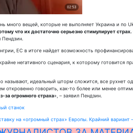
 много вещей, которые не выполняет Украина и по Ukrai
потому что их достаточно серьезно стимулирует страх.
л Пендзин.
Венгрии, ЕС в итоге найдет возможность профинансиров
 крайне негативного сценария, к которому готовится п
то называют, идеальный шторм сложится, все рухнет од
дем откровенно говорить, как-то более или менее опти
из-за огромного страха
», – заявил Пендзин.
ный станок
ставку на «огромный страх» Европы. Крайний вариант 
ЖУРНАЛИСТОВ ЗА МАТЕРИ