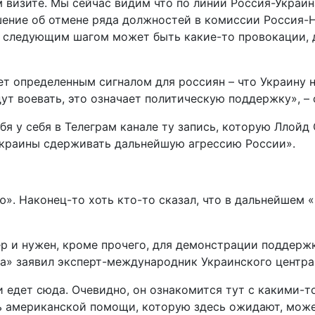
 визите. Мы сейчас видим что по линии Россия-Украин
ение об отмене ряда должностей в комиссии Россия-НА
 следующим шагом может быть какие-то провокации, д
ет определенным сигналом для россиян – что Украину 
удут воевать, это означает политическую поддержку», –
 у себя в Телеграм канале ту запись, которую Ллойд О
краины сдерживать дальнейшую агрессию России».
. Наконец-то хоть кто-то сказал, что в дальнейшем «
ер и нужен, кроме прочего, для демонстрации поддер
а» заявил эксперт-международник Украинского центра
и едет сюда. Очевидно, он ознакомится тут с какими-
ь американской помощи, которую здесь ожидают, може