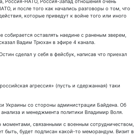
а, Россия-НАТО, Россия-Запад отношения очень
ТО, и после того как начались разговоры о том, что
ействия, которые приведут к войне того или иного
не собирается оставлять наедине с раненым зверем,
 сказал Вадим Трюхан в эфире 4 канала.
стин сделал у себя в фейсбук, написав что приехал
российская агрессия» (пусть и сдержанная) таки
жки Украины со стороны администрации Байдена. Об
 анализа и менеджмента политики Владимир Воля.
то моментами, связанными с военным сотрудничеством,
т быть, будет подписан какой-то меморандум. Визит в