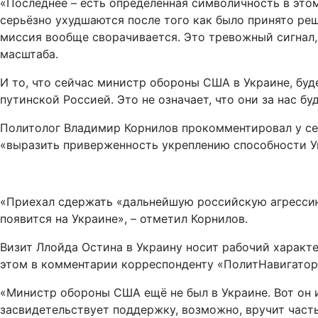
«Последнее – есть определённая символичность в этом
серьёзно ухудшаются после того как было принято реш
миссия вообще сворачивается. Это тревожный сигнал,
масштаба.
И то, что сейчас министр обороны США в Украине, буд
путинской Россией. Это не означает, что они за нас б
Политолог Владимир Корнилов прокомментировал у себя
«выразить приверженность укреплению способности У
«Приехал сдержать «дальнейшую российскую агрессию»
появится на Украине», – отметил Корнилов.
Визит Ллойда Остина в Украину носит рабочий характ
этом в комментарии корреспонденту «ПолитНавигатор
«Министр обороны США ещё не был в Украине. Вот он 
засвидетельствует поддержку, возможно, вручит част