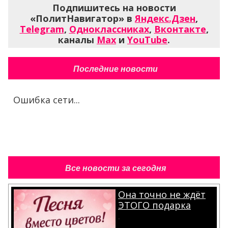
Подпишитесь на новости
«ПолитНавигатор» в
Яндекс.Дзен
,
Telegram
,
Одноклассниках
,
Вконтакте
,
каналы
Max
и
YouTube
.
Последние новости
Ошибка сети...
Все новости за сегодня
Она точно не ждёт
ЭТОГО подарка
.