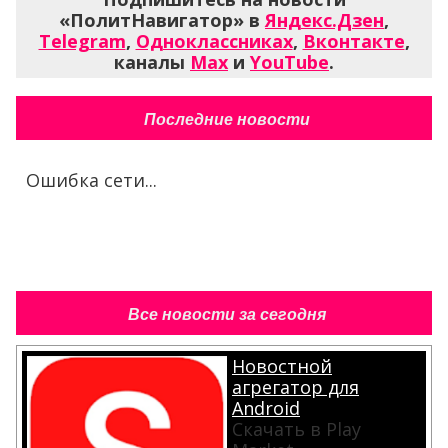
«ПолитНавигатор» в
Яндекс.Дзен
,
Telegram
,
Одноклассниках
,
Вконтакте
,
каналы
Max
и
YouTube
.
Последние новости
Ошибка сети...
Все новости за сегодня
Новостной
агрегатор для
Android
Скачать в Play