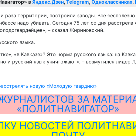
Навигатор» в
Яндекс.Дзен
,
Telegram
,
Одноклассниках
,
три раза территории, построили заводы. Все бесполезн
онбассе надо убивать. Сегодня 75 лет со дня расстрел
молодогвардейцев», – сказал Жириновский.
усского языка.
тке», «в Кавказе»? Это норма русского языка: на Кавказ
, но и русский язык уничтожают», – возмутился лидер 
 расстрелять новую «Молодую гвардию»
ЖУРНАЛИСТОВ ЗА МАТЕРИ
«ПОЛИТНАВИГАТОР»
ЛКУ НОВОСТЕЙ ПОЛИТНАВИ
ПОЧТУ