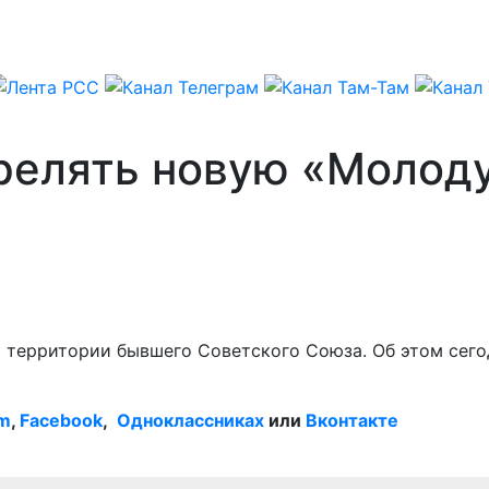
трелять новую «Молод
на территории бывшего Советского Союза. Об этом сег
am
,
Facebook
,
Одноклассниках
или
Вконтакте