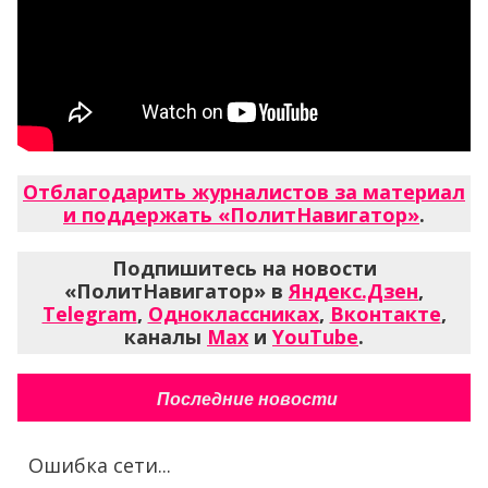
Отблагодарить журналистов за материал
и поддержать «ПолитНавигатор»
.
Подпишитесь на новости
«ПолитНавигатор» в
Яндекс.Дзен
,
Telegram
,
Одноклассниках
,
Вконтакте
,
каналы
Max
и
YouTube
.
Последние новости
Ошибка сети...