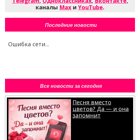
Telegram
,
Одноклассниках
,
Вконтакте
,
каналы
Max
и
YouTube
.
Последние новости
Ошибка сети...
Все новости за сегодня
Песня вместо
цветов? Да — и она
запомнит
.