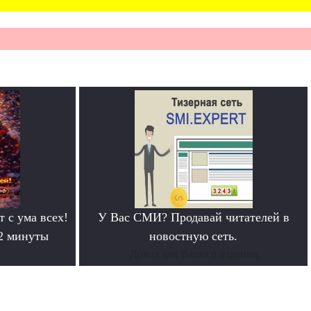
т с ума всех!
У Вас СМИ? Продавай читателей в
 2 минуты
новостную сеть.
Доход для Вашего издания