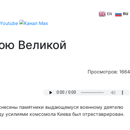
EN
RU
рою Великой
Просмотров: 1664
 снесены памятники выдающемуся военному деятелю
ду усилиями комсомола Киева был отреставрирован.