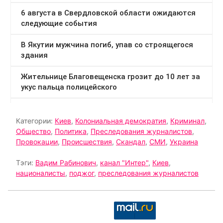
Категории:
Киев
,
Колониальная демократия
,
Криминал
,
Общество
,
Политика
,
Преследования журналистов
,
Провокации
,
Происшествия
,
Скандал
,
СМИ
,
Украина
Тэги:
Вадим Рабинович
,
канал "Интер"
,
Киев
,
националисты
,
поджог
,
преследования журналистов