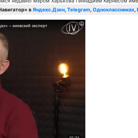
Навигатор» в
Яндекс.Дзен
,
Telegram
,
Одноклассниках
,