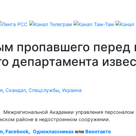
ым пропавшего перед
о департамента извес
я
,
Скандал
,
Спецслужбы
,
Украина
а Межрегиональной Академии управления персоналом 
онском районе в недостроенном сооружении.
am
,
Facebook
,
Одноклассниках
или
Вконтакте