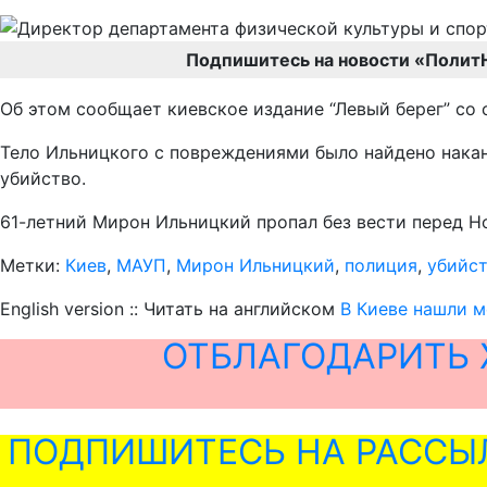
Подпишитесь на новости «Полит
Об этом сообщает киевское издание “Левый берег” со 
Тело Ильницкого с повреждениями было найдено накан
убийство.
61-летний Мирон Ильницкий пропал без вести перед Но
Метки:
Киев
,
МАУП
,
Мирон Ильницкий
,
полиция
,
убийс
English version :: Читать на английском
В Киеве нашли м
ОТБЛАГОДАРИТЬ 
ПОДПИШИТЕСЬ НА РАССЫ