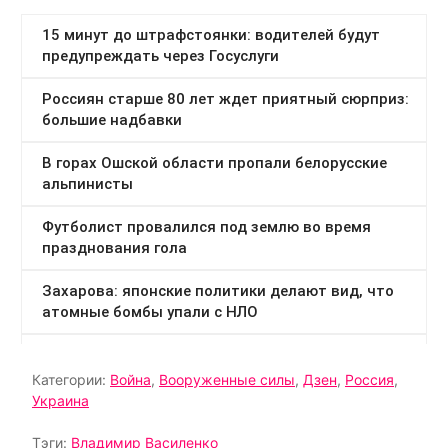
Категории:
Война
,
Вооруженные силы
,
Дзен
,
Россия
,
Украина
Тэги:
Владимир Василенко