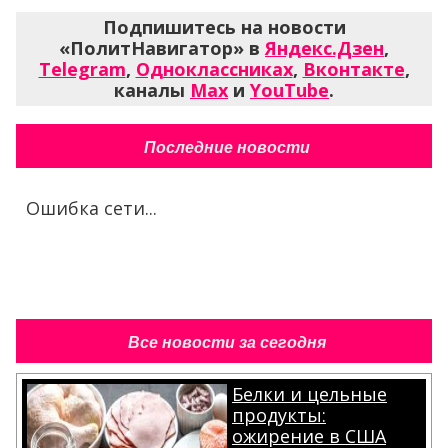
Подпишитесь на новости
«ПолитНавигатор» в
Яндекс.Дзен
,
Telegram
,
Одноклассниках
,
Вконтакте
,
каналы
Max
и
YouTube
.
Последние новости
Ошибка сети...
Все новости за сегодня
Белки и цельные
продукты:
ожирение в США