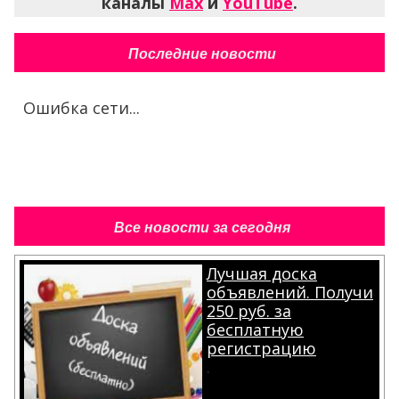
каналы
Max
и
YouTube
.
Последние новости
Ошибка сети...
Все новости за сегодня
Лучшая доска
объявлений. Получи
250 руб. за
бесплатную
регистрацию
.