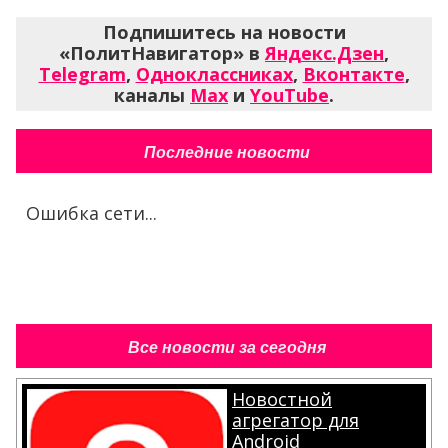
Подпишитесь на новости
«ПолитНавигатор» в
Яндекс.Дзен
,
Telegram
,
Одноклассниках
,
Вконтакте
,
каналы
Max
и
YouTube
.
Последние новости
Ошибка сети...
Все новости за сегодня
Новостной
агрегатор для
Android