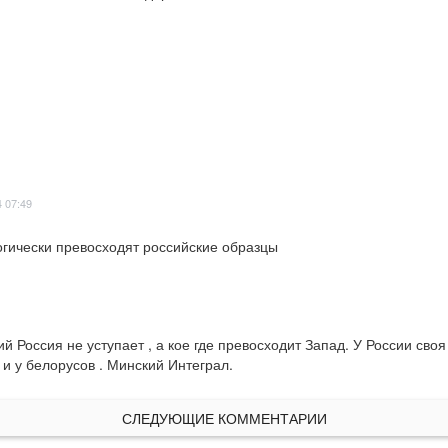
4 07:49
гически превосходят российские образцы

й Россия не уступает , а кое где превосходит Запад. У России сво
и у белорусов . Минский Интеграл.
СЛЕДУЮЩИЕ КОММЕНТАРИИ