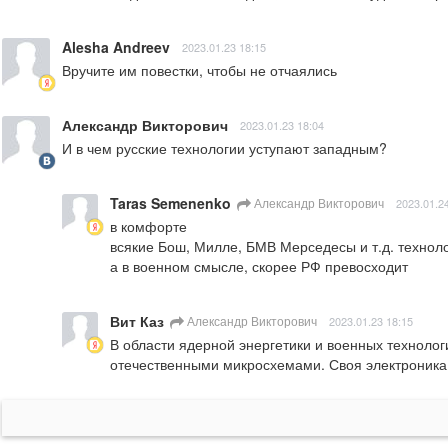
Alesha Andreev
2023.01.23 18:15
Вручите им повестки, чтобы не отчаялись
Александр Викторович
2023.01.23 18:04
И в чем русские технологии уступают западным?
Taras Semenenko
Александр Викторович
2023.01.2
в комфорте

всякие Бош, Милле, БМВ Мерседесы и т.д. техноло
а в военном смысле, скорее РФ превосходит
Вит Каз
Александр Викторович
2023.01.23 18:15
В области ядерной энергетики и военных технологи
отечественными микросхемами. Своя электроника 