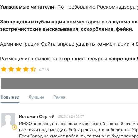
Уважаемые читатели!
По требованию Роскомнадзора 
Запрещены к публикации
комментарии с
заведомо л
экстремистские высказывания, оскорбления, фейки.
Администрация Сайта вправе удалять комментарии и 
Размещение ссылок на сторонние ресурсы
запрещено
/
4.7
6
Новые
Лучшие
Ранее
(8)
Истомин Сергей
2023.01.24 06:57
ИМХО конечно, но основная мысль в этой военной шахмат
все точки над i между собой и решить, кто победитель. Укра
Если Запад не сможет победить, то точно не будет замор