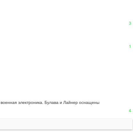
3
1
я военная электроника. Булава и Лайнер оснащены 
4