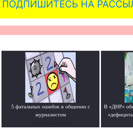
ПОДПИШИТЕСЬ НА РАССЫ
5 фатальных ошибок в общении с
В «ДНР» обв
журналистом
«дефицита
Читать подробнее