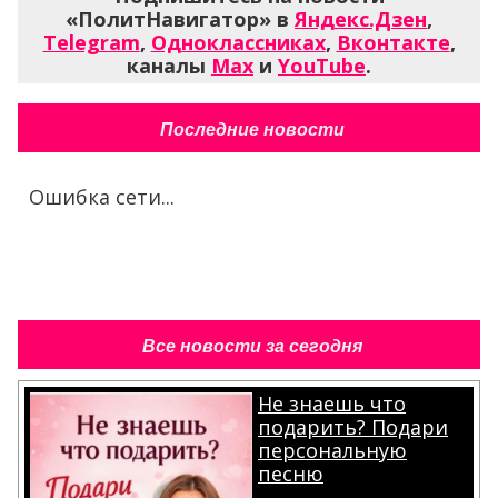
«ПолитНавигатор» в
Яндекс.Дзен
,
Telegram
,
Одноклассниках
,
Вконтакте
,
каналы
Max
и
YouTube
.
Последние новости
Ошибка сети...
Все новости за сегодня
Не знаешь что
подарить? Подари
персональную
песню
.