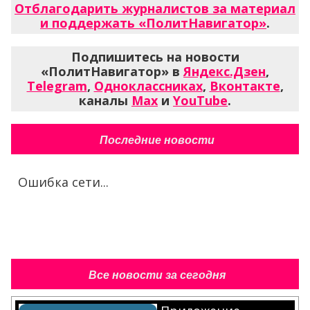
Отблагодарить журналистов за материал
и поддержать «ПолитНавигатор»
.
Подпишитесь на новости
«ПолитНавигатор» в
Яндекс.Дзен
,
Telegram
,
Одноклассниках
,
Вконтакте
,
каналы
Max
и
YouTube
.
Последние новости
Ошибка сети...
Все новости за сегодня