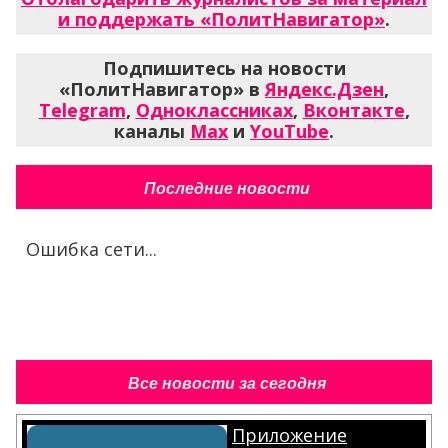
и поддержать «ПолитНавигатор»
.
Подпишитесь на новости
«ПолитНавигатор» в
Яндекс.Дзен
,
Telegram
,
Одноклассниках
,
Вконтакте
,
каналы
Max
и
YouTube
.
Последние новости
Ошибка сети...
Все новости за сегодня
Приложение