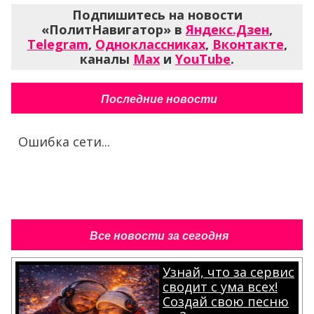
Подпишитесь на новости
«ПолитНавигатор» в
Яндекс.Дзен
,
Telegram
,
Одноклассниках
,
Вконтакте
,
каналы
Max
и
YouTube
.
Последние новости
Ошибка сети...
Все новости за сегодня
Узнай, что за сервис
сводит с ума всех!
Создай свою песню