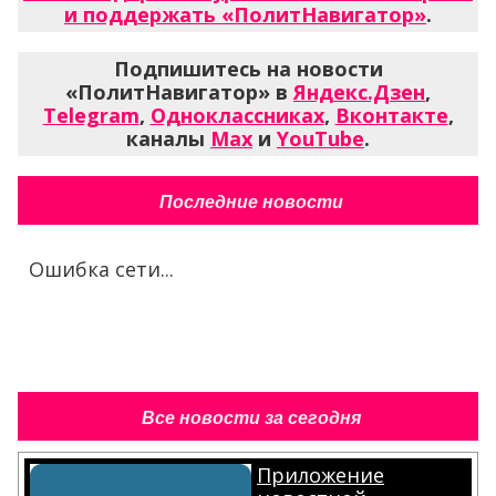
и поддержать «ПолитНавигатор»
.
Подпишитесь на новости
«ПолитНавигатор» в
Яндекс.Дзен
,
Telegram
,
Одноклассниках
,
Вконтакте
,
каналы
Max
и
YouTube
.
Последние новости
Ошибка сети...
Все новости за сегодня
Приложение