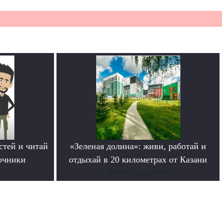
стей и читай
«Зеленая долина»: живи, работай и
очники
отдыхай в 20 километрах от Казани
Читать подробнее