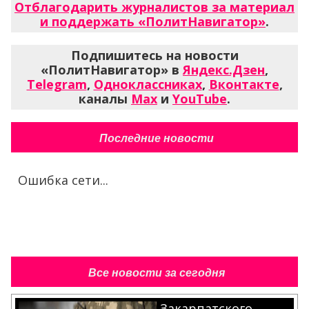
Отблагодарить журналистов за материал
и поддержать «ПолитНавигатор»
.
Подпишитесь на новости
«ПолитНавигатор» в
Яндекс.Дзен
,
Telegram
,
Одноклассниках
,
Вконтакте
,
каналы
Max
и
YouTube
.
Последние новости
Ошибка сети...
Все новости за сегодня
Закарпатского