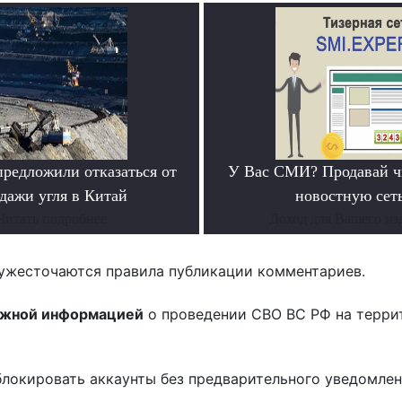
предложили отказаться от
У Вас СМИ? Продавай ч
дажи угля в Китай
новостную сеть
Читать подробнее
Доход для Вашего из
ужесточаются правила публикации комментариев.
ожной информацией
о проведении СВО ВС РФ на терри
блокировать аккаунты без предварительного уведомле