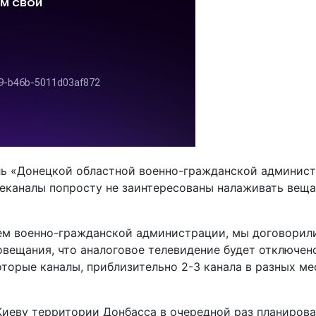
ль «Донецкой областной военно-гражданской админист
еканалы попросту не заинтересованы налаживать веща
лем военно-гражданской администрации, мы договорил
вещания, что аналоговое телевидение будет отключено
орые каналы, приблизительно 2-3 канала в разных мест
Киеву территории Донбасса в очередной раз планиров