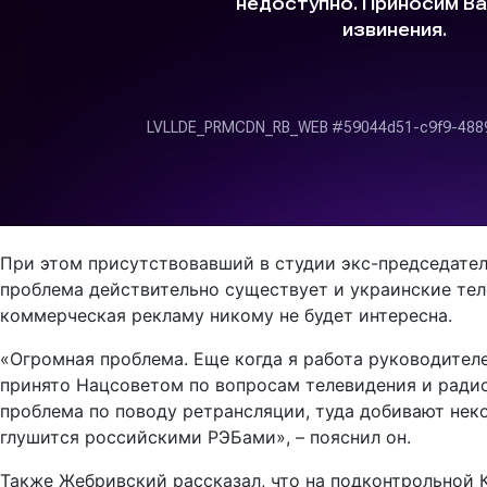
При этом присутствовавший в студии экс-председате
проблема действительно существует и украинские тел
коммерческая рекламу никому не будет интересна.
«Огромная проблема. Еще когда я работа руководите
принято Нацсоветом по вопросам телевидения и радио
проблема по поводу ретрансляции, туда добивают некот
глушится российскими РЭБами», – пояснил он.
Также Жебривский рассказал, что на подконтрольной 