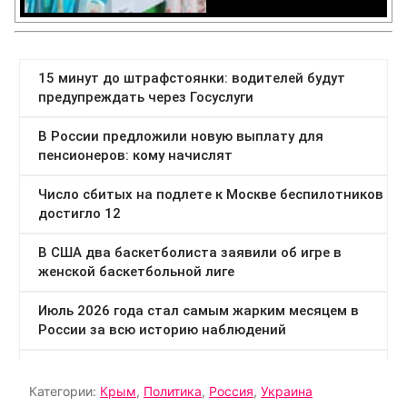
Категории:
Крым
,
Политика
,
Россия
,
Украина