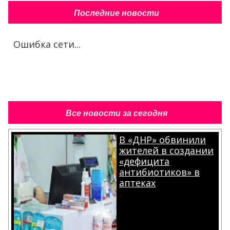
Последние новости
Ошибка сети...
Все новости за сегодня
В «ДНР» обвинили
жителей в создании
«дефицита
антибиотиков» в
аптеках
.