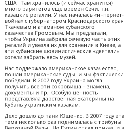
США. Там хранилось (и сейчас хранится)
много раритетов еще времен Сечи, т.н.
казацкие регалии. У нас началась «интернет-
война» с губернатором Краснодарского края
Ткачевым и атаманом кубанского
казачества Громовым. Мы предлагали,
чтобы Украина забрала сечевую часть этих
регалий и увезла их для хранения в Киеве, а
эти кубанские шовинистические «деятели»
хотели забрать весь музей.
Нас поддержало американское казачество,
пошли американские суды, и мы фактически
победили. В 2007 году Украина могла
получить все эти сокровища – знамена,
документы и пр. Особую ценность
представляла дарственная Екатерины на
Кубань украинским казакам.
Дело дошло до пани Ющенко. В 2007 году эта
тема несколько раз поднималась с трибуны
Верховной Рады. Но Путин отдал приказ, и в