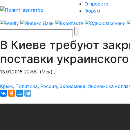
О проекте
Форум
В Киеве требуют закр
поставки украинског
13.01.2015 22:55
(Мск) ,
Крым
,
Политика
,
Россия
,
Экономика
,
Экономика колла