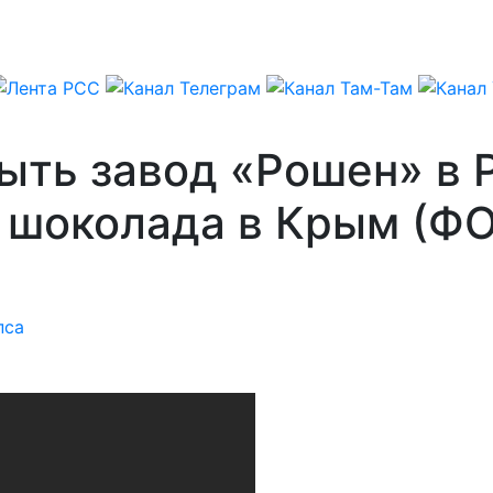
ыть завод «Рошен» в 
о шоколада в Крым (Ф
пса