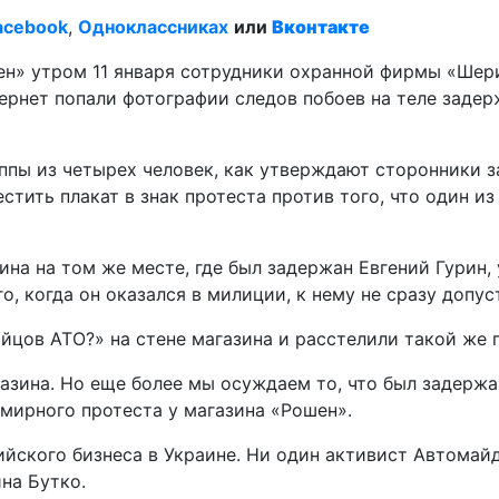
acebook
,
Одноклассниках
или
Вконтакте
шен» утром 11 января сотрудники охранной фирмы «Шер
тернет попали фотографии следов побоев на теле задерж
уппы из четырех человек, как утверждают сторонники 
естить плакат в знак протеста против того, что один 
на на том же месте, где был задержан Евгений Гурин,
о, когда он оказался в милиции, к нему не сразу допус
йцов АТО?» на стене магазина и расстелили такой же п
зина. Но еще более мы осуждаем то, что был задержан 
мирного протеста у магазина «Рошен».
йского бизнеса в Украине. Ни один активист Автомайд
на Бутко.