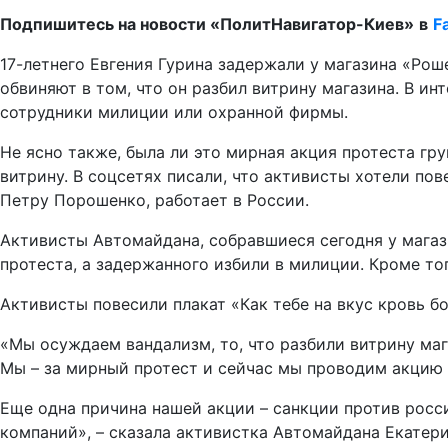
Подпишитесь на новости «ПолитНавигатор-Киев»
в
F
17-летнего Евгения Гурина задержали у магазина «Ро
обвиняют в том, что он разбил витрину магазина. В ин
сотрудники милиции или охранной фирмы.
Не ясно также, была ли это мирная акция протеста гр
витрину. В соцсетях писали, что активисты хотели пов
Петру Порошенко, работает в России.
Активисты Автомайдана, собравшиеся сегодня у магази
протеста, а задержанного избили в милиции. Кроме тог
Активисты повесили плакат «Как тебе на вкус кровь бо
«Мы осуждаем вандализм, то, что разбили витрину мага
Мы – за мирный протест и сейчас мы проводим акцию 
Еще одна причина нашей акции – санкции против росси
компаний», – сказала активистка Автомайдана Екатери