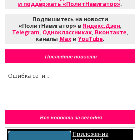
и поддержать «ПолитНавигатор»
.
Подпишитесь на новости
«ПолитНавигатор» в
Яндекс.Дзен
,
Telegram
,
Одноклассниках
,
Вконтакте
,
каналы
Max
и
YouTube
.
Последние новости
Ошибка сети...
Все новости за сегодня
Приложение