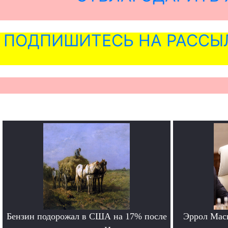
ПОДПИШИТЕСЬ НА РАССЫ
Бензин подорожал в США на 17% после
Эррол Мас