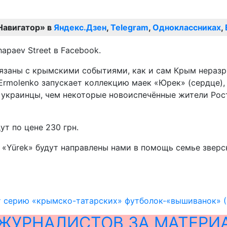
Навигатор» в
Яндекс.Дзен
,
Telegram
,
Одноклассниках
,
apaev Street в Facebook.
заны с крымскими событиями, как и сам Крым неразры
 Ermolenko запускает коллекцию маек «Юрек» (сердце
е украинцы, чем некоторые новоиспечённые жители Рост
т по цене 230 грн.
«Yürek» будут направлены нами в помощь семье зверск
ят серию «крымско-татарских» футболок-«вышиванок» 
ЖУРНАЛИСТОВ ЗА МАТЕРИ