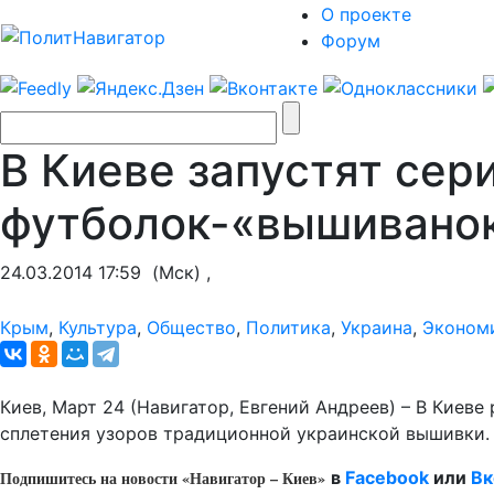
О проекте
Форум
В Киеве запустят се
футболок-«вышивано
24.03.2014 17:59
(Мск) ,
Крым
,
Культура
,
Общество
,
Политика
,
Украина
,
Эконом
Киев, Март 24 (Навигатор, Евгений Андреев) – В Киев
сплетения узоров традиционной украинской вышивки.
Подпишитесь на новости «Навигатор – Киев»
в
Facebook
или
Вк