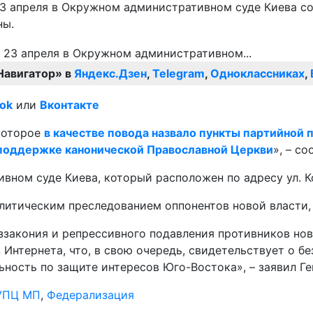
 23 апреля в Окружном административном суде Киева с
ны.
Навигатор» в
Яндекс.Дзен
,
Telegram
,
Одноклассниках
,
ok
или
Вконтакте
которое
в качестве повода назвало пункты партийной
и поддержке канонической Православной Церкви
», – с
вном суде Киева, который расположен по адресу ул. К
литическим преследованием оппонентов новой власти, 
еззакония и репрессивного подавления противников но
 Интернета, что, в свою очередь, свидетельствует о 
ность по защите интересов Юго-Востока», – заявил Ге
УПЦ МП
,
Федерализация