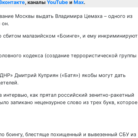
Вконтакте
, каналы
YouTube
и
Max
.
вание Москвы выдать Владимира Цемаха – одного из
 он.
о сбитом малазийском «Боинге», и ему инкриминируют
оловного кодекса (создание террористической группы
ДНР» Дмитрий Куприян («Батя») якобы могут дать
етелей.
в интервью, как прятал российский зенитно-ракетный
ыло запикано нецензурное слово из трех букв, которое
 по боингу, блестяще похищенный и вывезенный СБУ из