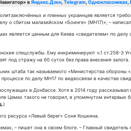
Навигатор» в
Яндекс.Дзен
,
Telegram
,
Одноклассниках
,
олитзаключённых и пленных украинцев является требо
лу о сбитом малазийском «Боинге» (MH17)», – написал
ах является ценным для Киева «свидетелем» по делу 
нские спецслужбы. Ему инкриминируют ч.1 ст.258-3 Уг
ят под стражу на 60 суток без права внесения залога.
льник штаба так называемого «Министерства обороны «
процессе по делу MH17 по видеосвязи в качестве свид
ослужащих в Донбассе. Хотя в 2014 году рассказывал 
еле Цемах такого не говорил, в упомянутом интервью б
д.
)
го ресурса «Левый берег» Соня Кошкина.
мах, – пишет она в своем блоге. – Главный свидетель