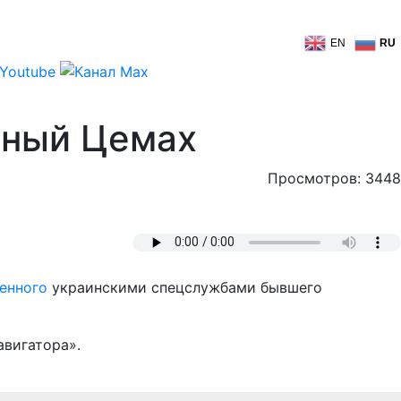
EN
RU
нный Цемах
Просмотров: 3448
енного
украинскими спецслужбами бывшего
авигатора».