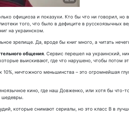
лько официоза и показухи. Кто бы что ни говорил, но 
иотеки того, что было в дефиците в русскоязычных ве
ниг на украинском.
ьное зрелище. Да, вроде бы книг много, а читать нечег
ительного общения
. Сервис перешел на украинский, ни
оторые выискивают, где что нарушено, чтобы потом это
зык 10%, ничтожного меньшинства – это огромнейшая глу
иноязычное кино, где наш Довженко, или хотя бы что-т
 шедевры.
дий, которые снимают сериалы, но это класс B в лучше