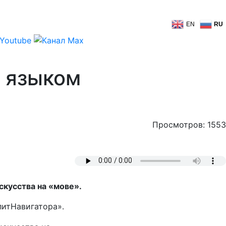
EN
RU
я языком
Просмотров: 1553
скусства на «мове».
литНавигатора».