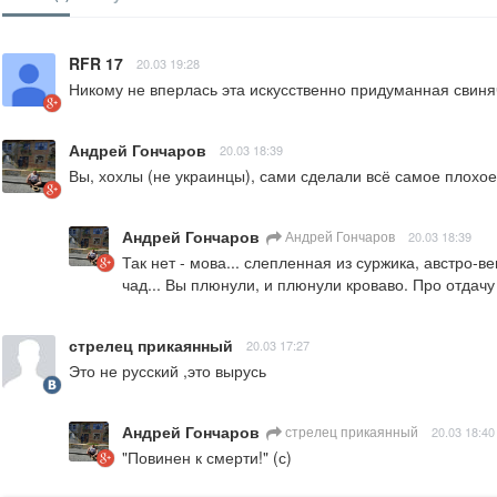
RFR 17
20.03 19:28
Никому не вперлась эта искусственно придуманная свиняч
Андрей Гончаров
20.03 18:39
Вы, хохлы (не украинцы), сами сделали всё самое плохое д
Андрей Гончаров
Андрей Гончаров
20.03 18:39
Так нет - мова... слепленная из суржика, австро-
чад... Вы плюнули, и плюнули кроваво. Про отдачу
стрелец прикаянный
20.03 17:27
Это не русский ,это вырусь
Андрей Гончаров
стрелец прикаянный
20.03 18:40
"Повинен к смерти!" (с)