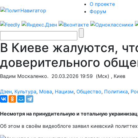
О проекте
Форум
В Киеве жалуются, чт
доверительного обще
Вадим Москаленко.
20.03.2026 19:59
(Мск) , Киев
Дзен
,
Культура
,
Мова
,
Нацизм
,
Общество
,
Политика
,
Ро
Несмотря на принудительную и тотальную украинизаци
Об этом в своём видеоблоге заявил киевский политте