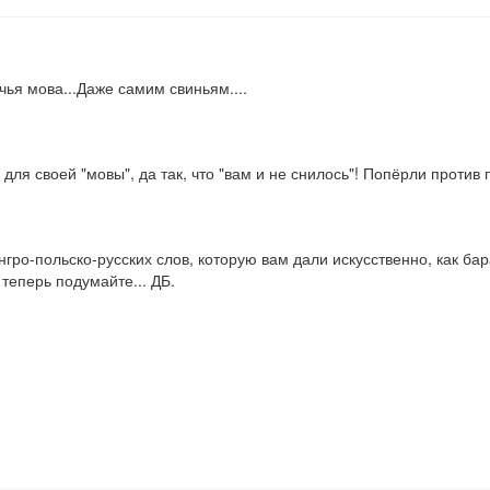
ья мова...Даже самим свиньям....
ля своей "мовы", да так, что "вам и не снилось"! Попёрли против п
венгро-польско-русских слов, которую вам дали искусственно, как 
 теперь подумайте... ДБ.