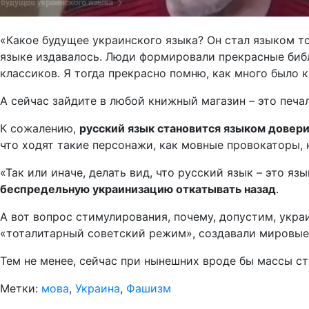
«Какое будущее украинского языка? Он стал языком то
языке издавалось. Люди формировали прекрасные библ
классиков. Я тогда прекрасно помню, как много было к
А сейчас зайдите в любой книжный магазин – это печал
К сожалению,
русский язык становится языком довер
что ходят такие персонажи, как мовные провокаторы, к
«Так или иначе, делать вид, что русский язык – это я
беспредельную украинизацию откатывать назад
.
А вот вопрос стимулирования, почему, допустим, укра
«тоталитарный советский режим», создавали мировые
Тем не менее, сейчас при нынешних вроде бы массы сту
Метки:
мова
,
Украина
,
Фашизм