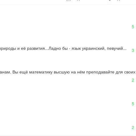
5
рироды и её развития...Ладно бы - язык украинский, певучий...
3
баранам. Вы ещё математику высшую на нём преподавайте для своих 
2
5
2