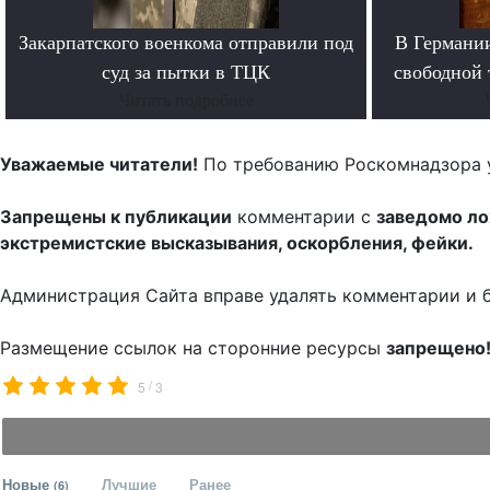
Закарпатского военкома отправили под
В Германи
суд за пытки в ТЦК
свободной 
Читать подробнее
Уважаемые читатели!
По требованию Роскомнадзора 
Запрещены к публикации
комментарии с
заведомо л
экстремистские высказывания, оскорбления, фейки.
Администрация Сайта вправе удалять комментарии и 
Размещение ссылок на сторонние ресурсы
запрещено
/
5
3
Новые
Лучшие
Ранее
(6)