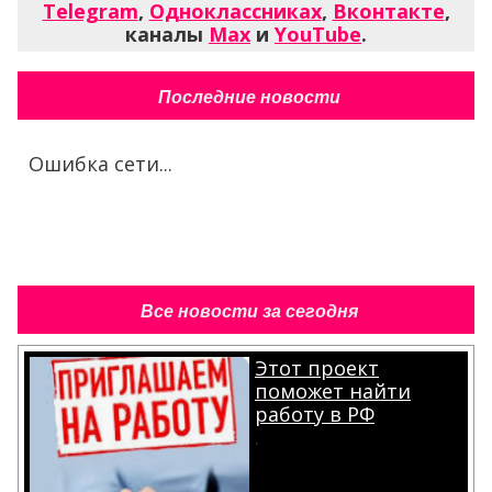
Telegram
,
Одноклассниках
,
Вконтакте
,
каналы
Max
и
YouTube
.
Последние новости
Ошибка сети...
Все новости за сегодня
Этот проект
поможет найти
работу в РФ
.