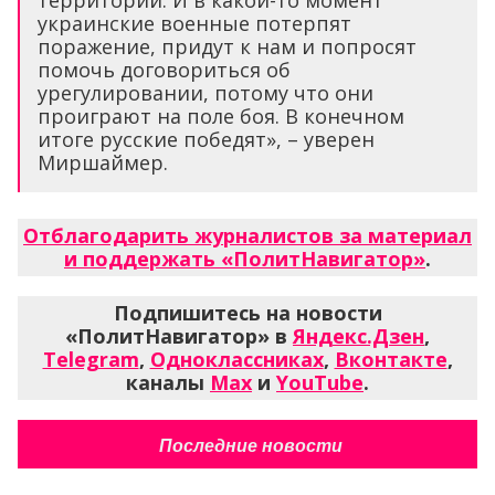
территории. И в какой-то момент
украинские военные потерпят
поражение, придут к нам и попросят
помочь договориться об
урегулировании, потому что они
проиграют на поле боя. В конечном
итоге русские победят», – уверен
Миршаймер.
Отблагодарить журналистов за материал
и поддержать «ПолитНавигатор»
.
Подпишитесь на новости
«ПолитНавигатор» в
Яндекс.Дзен
,
Telegram
,
Одноклассниках
,
Вконтакте
,
каналы
Max
и
YouTube
.
Последние новости