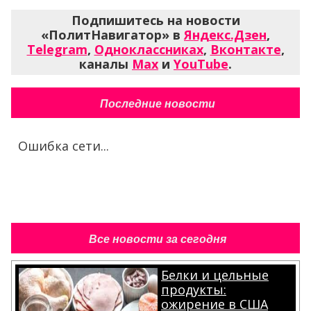
Подпишитесь на новости
«ПолитНавигатор» в
Яндекс.Дзен
,
Telegram
,
Одноклассниках
,
Вконтакте
,
каналы
Max
и
YouTube
.
Последние новости
Ошибка сети...
Все новости за сегодня
Белки и цельные
продукты:
ожирение в США