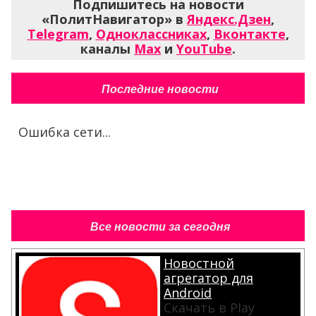
Подпишитесь на новости
«ПолитНавигатор» в
Яндекс.Дзен
,
Telegram
,
Одноклассниках
,
Вконтакте
,
каналы
Max
и
YouTube
.
Последние новости
Ошибка сети...
Все новости за сегодня
Новостной
агрегатор для
Android
Скачать в Play