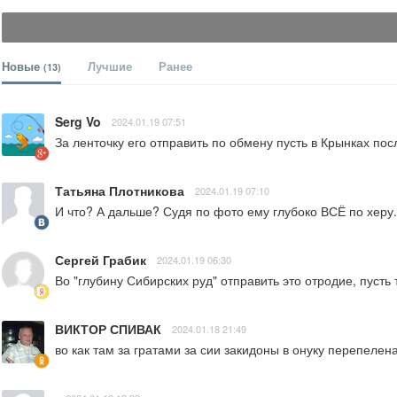
Новые
Лучшие
Ранее
(13)
Serg Vo
2024.01.19 07:51
За ленточку его отправить по обмену пусть в Крынках пос
Татьяна Плотникова
2024.01.19 07:10
И что? А дальше? Судя по фото ему глубоко ВСЁ по херу.
Сергей Грабик
2024.01.19 06:30
Во "глубину Сибирских руд" отправить это отродие, пусть 
ВИКТОР СПИВАК
2024.01.18 21:49
во как там за гратами за сии закидоны в онуку перепелен