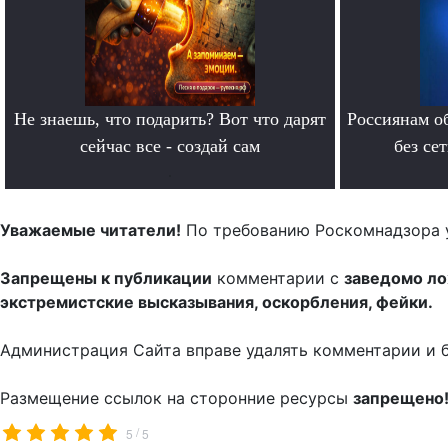
Не знаешь, что подарить? Вот что дарят
Россиянам о
сейчас все - создай сам
без се
.
Уважаемые читатели!
По требованию Роскомнадзора 
Запрещены к публикации
комментарии с
заведомо л
экстремистские высказывания, оскорбления, фейки.
Администрация Сайта вправе удалять комментарии и 
Размещение ссылок на сторонние ресурсы
запрещено
/
5
5