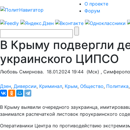
О проекте
Форум
В Крыму подвергли д
украинского ЦИПСО
Любовь Смирнова.
18.01.2024 19:44
(Мск) , Симфероп
Дзен
,
Диверсии
,
Криминал
,
Крым
,
Общество
,
Политика
В Крыму выявили очередного заукраинца, имитировавш
занимался распечаткой листовок проукраинского содер
Оперативники Центра по противодействию экстремизму