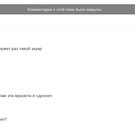
Комментарии к этой теме были закрыты
лужит раз такой заукр
там эта мразота и сдохнет.
ают!