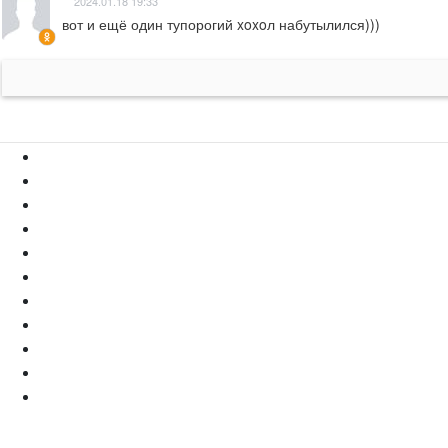
2024.01.18 19:33
вот и ещё один тупорогий xoxoл набутылился)))