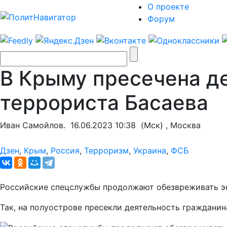
О проекте
Форум
В Крыму пресечена д
террориста Басаева
Иван Самойлов.
16.06.2023 10:38
(Мск) , Москва
Дзен
,
Крым
,
Россия
,
Терроризм
,
Украина
,
ФСБ
Российские спецслужбы продолжают обезвреживать э
Так, на полуострове пресекли деятельность граждани