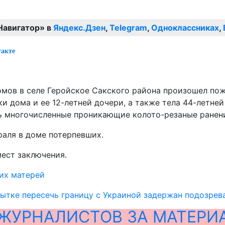
Навигатор» в
Яндекс.Дзен
,
Telegram
,
Одноклассниках
,
такте
омов в селе Геройское Сакского района произошел пож
 дома и ее 12-летней дочери, а также тела 44-летней
сь многочисленные проникающие колото-резаные ранен
раля в доме потерпевших.
ест заключения.
 их матерей
ытке пересечь границу с Украиной задержан подозрева
ЖУРНАЛИСТОВ ЗА МАТЕРИ