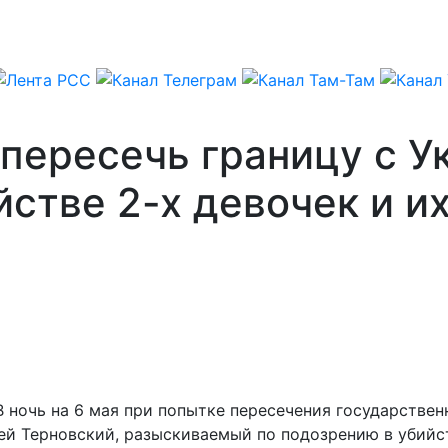
пересечь границу с У
стве 2-х девочек и и
 В ночь на 6 мая при попытке пересечения государств
й Терновский, разыскиваемый по подозрению в убийст