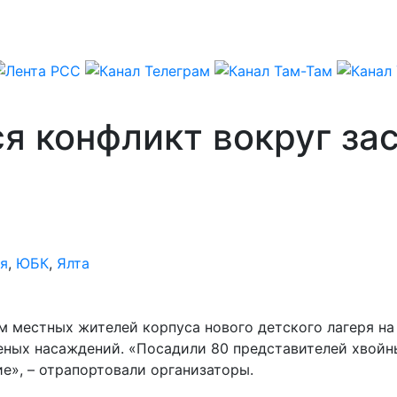
я конфликт вокруг за
я
,
ЮБК
,
Ялта
м местных жителей корпуса нового детского лагеря н
еных насаждений. «Посадили 80 представителей хвой
е», – отрапортовали организаторы.