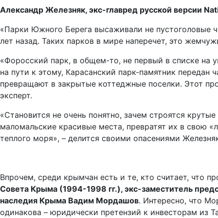
Александр Железняк, экс-главред русской версии Nat
«Парки Южного Берега высаживали не пустоголовые чи
лет назад. Таких парков в мире наперечет, это жемчуж
«Форосский парк, в общем-то, не первый в списке на 
на пути к этому, Карасанский парк-памятник передан 
превращают в закрытые коттеджные поселки. Этот про
эксперт.
«Становится не очень понятно, зачем строятся крутые
маломальские красивые места, превратят их в свою «ла
теплого моря», – делится своими опасениями Железняк
Впрочем, среди крымчан есть и те, кто считает, что п
Совета Крыма (1994-1998 гг.), экс-заместитель пред
наследия Крыма Вадим Мордашов
. Интересно, что М
одинакова – юридически претензий к инвесторам из Та