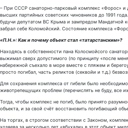
– При СССР санаторно-парковый комплекс «Форос» и д
высших партийных советских чиновников до 1991 года.
будучи депутатом ВС Крыма и зампредом Мандатной ком
забрал себе Коломойский. Состояние комплекса «Форо
«П.Н.»: Как и почему объект стал «татарстанским»?
Находясь в собственности пана Колосмойсого санатор
выжимал сверх допустимого (по принципу «после меня –
набережной съехало в море вместе с пляжем и берего
просто погибал, часть реликтов (секвойи и т.д.) безво
Для сохранения комплекса от гибели было необходим
животрепещущих проблем (перечислять не буду, все их 
Тогда, чтобы комплекс не погиб, было принято разумн
объекта, и за свой счёт восстановить погибающий объ
На торгах, в строгом соответствии с Законом, компл
хозяева за несколько лет «вбухали» в этот объект мил