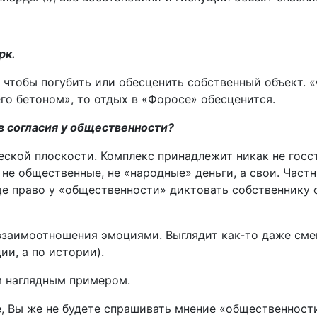
рк.
чтобы погубить или обесценить собственный объект. «
его бетоном», то отдых в «Форосе» обесценится.
ив согласия у общественности?
еской плоскости. Комплекс принадлежит никак не госс
х не общественные, не «народные» деньги, а свои. Частн
е право у «общественности» диктовать собственнику об
заимоотношения эмоциями. Выглядит как-то даже смеш
ии, а по истории).
 наглядным примером.
ке, Вы же не будете спрашивать мнение «общественност