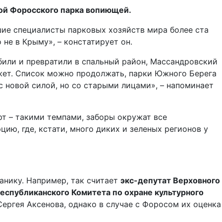
йкой Форосского парка вопиющей.
ие специалисты парковых хозяйств мира более ста
 не в Крыму», – констатирует он.
били и превратили в спальный район, Массандровский
ожет. Список можно продолжать, парки Южного Берега
с новой силой, но со старыми лицами», – напоминает
рт – такими темпами, заборы окружат все
ию, где, кстати, много диких и зеленых регионов у
панику. Например, так считает
экс-депутат Верховного
республиканского Комитета по охране культурного
Сергея Аксенова, однако в случае с Форосом их оценка