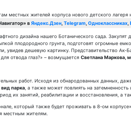
Навигатор» в
Яндекс.Дзен
,
Telegram
,
Одноклассниках
,
афтного дизайна нашего Ботанического сада. Закупят 
пкой плодородного грунта, подготовят огромные емкос
ли, увидев дешевую картинку. Представительство Ак-Ба
 для отвода глаз?» – возмущается
Светлана Маркова, м
ельных работ. Исходя из обнародованных данных, даж
 вид парка
, а также может повлиять на затемненность
ериод их занятий, реабилитации и восстановления, а 
але, который также будет проживать в 8-ом корпусе»
ся местным жителям.