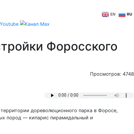
EN
RU
стройки Форосского
Просмотров: 4748
а территории дореволюционного парка в Форосе,
ных пород — кипарис пирамидальный и