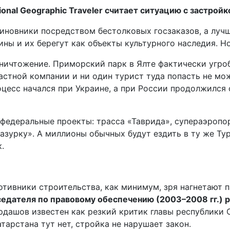
ional Geographic Traveler считает ситуацию с застро
новники посредством бестолковых госзаказов, а лучш
ины и их берегут как объекты культурного наследия. Но
уничтожение. Приморский парк в Ялте фактически угро
частной компании и ни один турист туда попасть не м
цесс начался при Украине, а при России продолжился 
 федеральные проекты: трасса «Таврида», супераэропо
зурку». А миллионы обычных будут ездить в ту же Турц
.
ротивники строительства, как минимум, зря нагнетают 
седателя по правовому обеспечению (2003–2008 гг.) 
ордашов известен как резкий критик главы республики 
тарстана тут нет, стройка не нарушает закон.