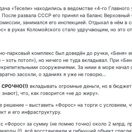
ача «Тесели» находились в ведомстве «4-го Главного
 После развала СССР его принял на баланс Верховный С
иссии, занимался его инспекцией. Отдыхал в нём в сер
с» в руках Коломойского стало удручающим, но это от
но-парковый комплекс был доведён до ручки, «Беня» е
 хоть потоп»), но ничего не туда вкладывал. При «Бен
укрепительными сооружениями. За ними в море начал с
звратно засохли, о зданиях я уже не говорю…
о
СРОЧНО(!)
вкладывать огромные деньги, но в бюджете
знают), что, как говорится «не до жиру».
ое решение – выставить «Форос» на торги с условием, 
ект и его инфраструктуру.
екс «Форос» за сумму (не помню точно) около 2 млрд.
лиарды (!), всё восстановили и гибнущий объект спасли