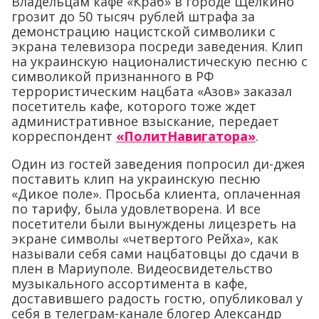
Владельцам кафе «Краб» в городе Щелкино
грозит до 50 тысяч рублей штрафа за
демонстрацию нацистской символики с
экрана телевизора посреди заведения. Клип
на украинскую националистическую песню с
символикой признанного в РФ
террористическим нацбата «Азов» заказал
посетитель кафе, которого тоже ждет
административное взыскание, передает
корреспондент
«ПолитНавигатора»
.
Один из гостей заведения попросил ди-джея
поставить клип на украинскую песню
«Дикое поле». Просьба клиента, оплаченная
по тарифу, была удовлетворена. И все
посетители были вынуждены лицезреть на
экране символы «четвертого Рейха», как
называли себя сами нацбатовцы до сдачи в
плен в Мариуполе. Видеосвидетельство
музыкального ассортимента в кафе,
доставившего радость гостю, опубликовал у
себя в телеграм-канале блогер Александр