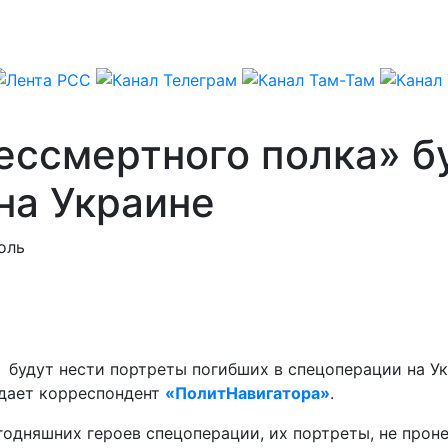
ессмертного полка» б
на Украине
оль
 будут нести портреты погибших в спецоперации на У
едает корреспондент
«ПолитНавигатора»
.
егодняшних героев спецоперации, их портреты, не про