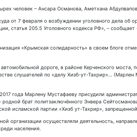
ырех человек – Ансара Османова, Аметхана Абдулвапо
уда от 7 февраля о возбуждении уголовного дела об 
ции, статья 205.5 Уголовного кодекса РФ», – сообщает
изация «Крымская солидарность» в своем блоге отмеч
 автомобильной дороге, в районе Керченского моста, 
честве слушателей по «делу Хизб-ут-Тахрир»… (Марлен
 2017 года Марлену Мустафаеву присудили администра
— родной брат политзаключённого Энвера Сейтосманова
ской исламской партии «Хизб ут-Тахрир», запрещенной 
ой организации осуществляли деятельность, направле
реди населения.