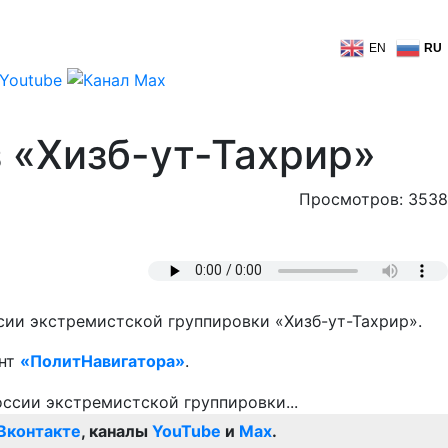
EN
RU
 «Хизб-ут-Тахрир»
Просмотров: 3538
ии экстремистской группировки «Хизб-ут-Тахрир».
ент
«ПолитНавигатора»
.
Вконтакте
, каналы
YouTube
и
Max
.