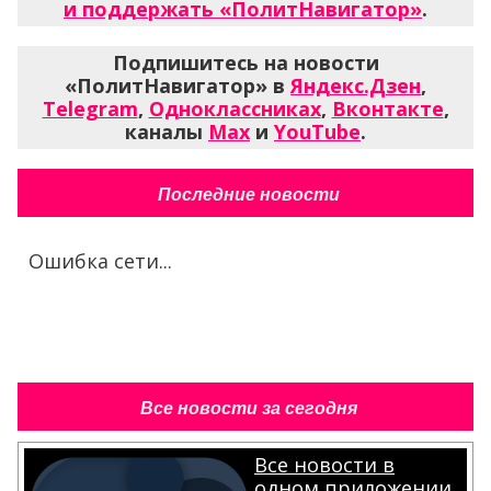
и поддержать «ПолитНавигатор»
.
Подпишитесь на новости
«ПолитНавигатор» в
Яндекс.Дзен
,
Telegram
,
Одноклассниках
,
Вконтакте
,
каналы
Max
и
YouTube
.
Последние новости
Ошибка сети...
Все новости за сегодня
Все новости в
одном приложении