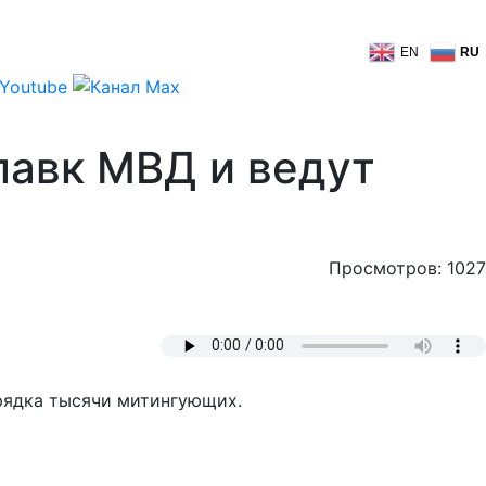
EN
RU
лавк МВД и ведут
Просмотров: 1027
орядка тысячи митингующих.