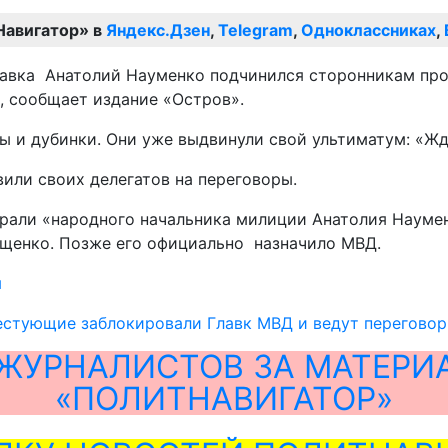
Навигатор» в
Яндекс.Дзен
,
Telegram
,
Одноклассниках
,
лавка Анатолий Науменко подчинился сторонникам про
, сообщает издание «Остров».
ы и дубинки. Они уже выдвинули свой ультиматум: «Жд
или своих делегатов на переговоры.
рали «народного начальника милиции Анатолия Наумен
Ющенко. Позже его официально назначило МВД.
м
естующие заблокировали Главк МВД и ведут переговор
ЖУРНАЛИСТОВ ЗА МАТЕРИ
«ПОЛИТНАВИГАТОР»