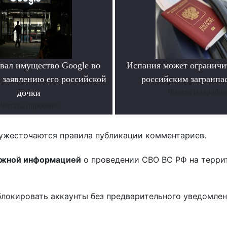
овал имущество Google во
Испания может ограничит
 заявлению его российской
российским загранпа
дочки
Читать подробне
Читать поробнее
ужесточаются правила публикации комментариев.
ожной информацией
о проведении СВО ВС РФ на терри
блокировать аккаунты без предварительного уведомле
!