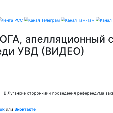
 ОГА, апелляционный 
еди УВД (ВИДЕО)
 – В Луганске сторонники проведения референдума зах
ok
или
Вконтакте