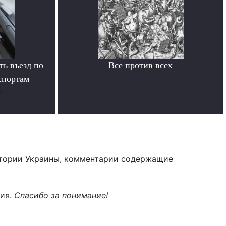
ь въезд по
Все против всех
спортам
.
е
тории Украины, комментарии содержащие
ния.
Спасибо за понимание!