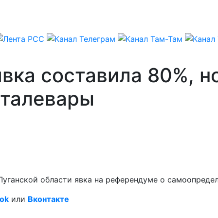
явка составила 80%, н
сталевары
В Луганской области явка на референдуме о самоопреде
ok
или
Вконтакте