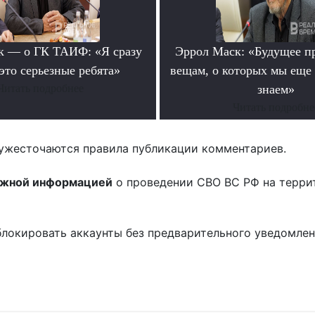
к — о ГК ТАИФ: «Я сразу
Эррол Маск: «Будущее п
это серьезные ребята»
вещам, о которых мы еще 
Читать подробнее
знаем»
Читать подробне
ужесточаются правила публикации комментариев.
ожной информацией
о проведении СВО ВС РФ на терри
блокировать аккаунты без предварительного уведомле
!