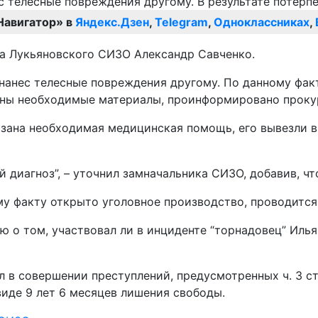
Навигатор» в
Яндекс.Дзен
,
Telegram
,
Одноклассниках
,
а Лукьяновского СИЗО Александр Савченко.
нанес телесные повреждения другому. По данному фак
ны необходимые материалы, проинформировано прокура
азана необходимая медицинская помощь, его вывезли 
 диагноз”, – уточнил замначальника СИЗО, добавив, ч
у факту открыто уголовное производство, проводится
о том, участвовал ли в инциденте “торнадовец” Илья 
овершении преступлений, предусмотренных ч. 3 ст. 146, ч.
виде 9 лет 6 месяцев лишения свободы.