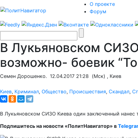
О проекте
Форум
В Лукьяновском СИЗО
возможно- боевик “Т
Семен Дорошенко.
12.04.2017 21:28
(Мск) , Киев
Киев
,
Криминал
,
Общество
,
Происшествия
,
Скандал
,
С
В Лукьяновском СИЗО Киева один заключенный нанес т
Подпишитесь на новости «ПолитНавигатор» в
Telegr