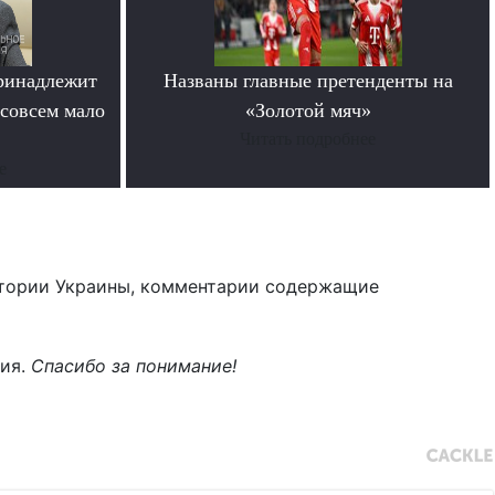
ринадлежит
Названы главные претенденты на
совсем мало
«Золотой мяч»
Читать подробнее
е
тории Украины, комментарии содержащие
ния.
Спасибо за понимание!