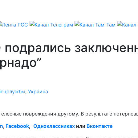
 подрались заключенн
орнадо”
пецслужбы
,
Украина
елесные повреждения другому. В результате потерпев
am
,
Facebook
,
Одноклассниках
или
Вконтакте