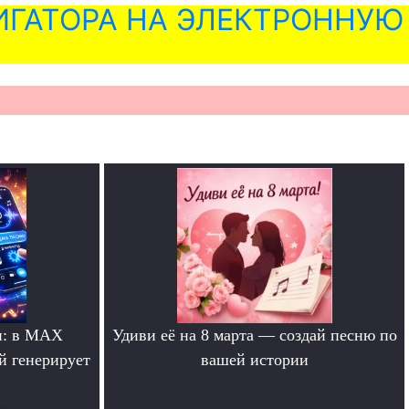
ГАТОРА НА ЭЛЕКТРОННУЮ
и: в MAX
Удиви её на 8 марта — создай песню по
й генерирует
вашей истории
.
ты