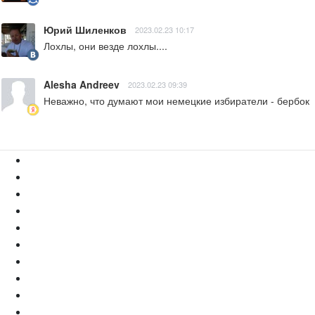
Юрий Шиленков
2023.02.23 10:17
Лохлы, они везде лохлы....
Alesha Andreev
2023.02.23 09:39
Неважно, что думают мои немецкие избиратели - бербок